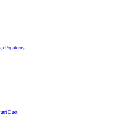
gu Populernya
utri Duet