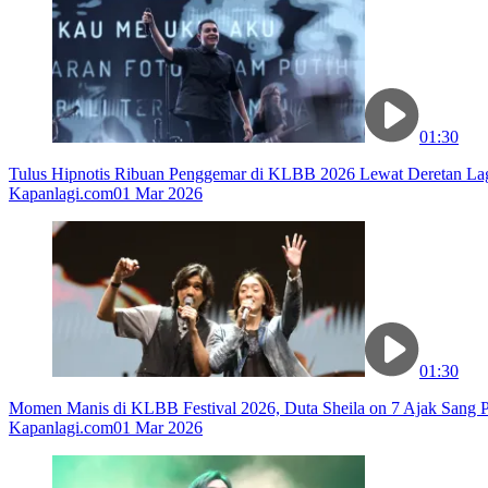
01:30
Tulus Hipnotis Ribuan Penggemar di KLBB 2026 Lewat Deretan La
Kapanlagi.com
01 Mar 2026
01:30
Momen Manis di KLBB Festival 2026, Duta Sheila on 7 Ajak Sang P
Kapanlagi.com
01 Mar 2026