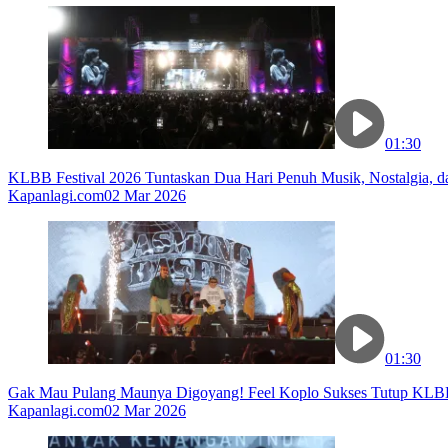
01:30
KLBB Festival 2026 Tuntaskan Dua Hari Penuh Musik, Nostalgia, 
Kapanlagi.com
02 Mar 2026
01:30
Gak Mau Pulang Maunya Digoyang! Feel Koplo Sukses Tutup KLBB
Kapanlagi.com
02 Mar 2026