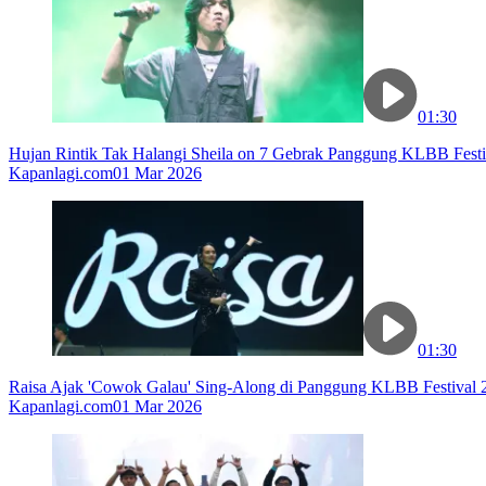
01:30
Hujan Rintik Tak Halangi Sheila on 7 Gebrak Panggung KLBB Festi
Kapanlagi.com
01 Mar 2026
01:30
Raisa Ajak 'Cowok Galau' Sing-Along di Panggung KLBB Festival 
Kapanlagi.com
01 Mar 2026