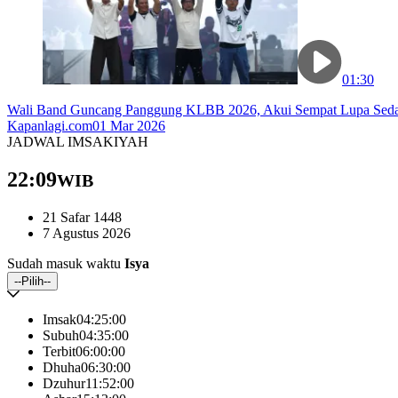
01:30
Wali Band Guncang Panggung KLBB 2026, Akui Sempat Lupa Sedan
Kapanlagi.com
01 Mar 2026
JADWAL IMSAKIYAH
22:09
WIB
21 Safar 1448
7 Agustus 2026
Sudah masuk waktu
Isya
--Pilih--
Imsak
04:25
:00
Subuh
04:35
:00
Terbit
06:00
:00
Dhuha
06:30
:00
Dzuhur
11:52
:00