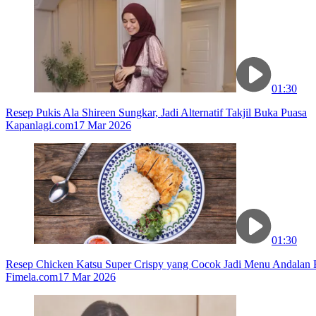
01:30
Resep Pukis Ala Shireen Sungkar, Jadi Alternatif Takjil Buka Puasa
Kapanlagi.com
17 Mar 2026
01:30
Resep Chicken Katsu Super Crispy yang Cocok Jadi Menu Andalan
Fimela.com
17 Mar 2026