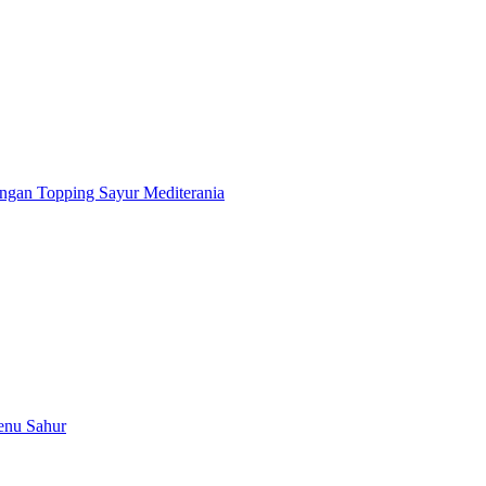
ngan Topping Sayur Mediterania
enu Sahur