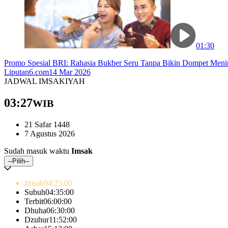
01:30
Promo Spesial BRI: Rahasia Bukber Seru Tanpa Bikin Dompet Men
Liputan6.com
14 Mar 2026
JADWAL IMSAKIYAH
03:27
WIB
21 Safar 1448
7 Agustus 2026
Sudah masuk waktu
Imsak
--Pilih--
Imsak
04:25
:00
Subuh
04:35
:00
Terbit
06:00
:00
Dhuha
06:30
:00
Dzuhur
11:52
:00