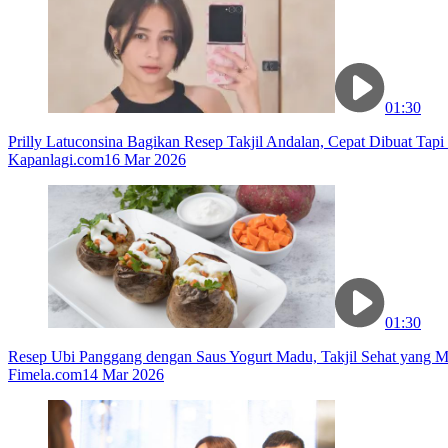
01:30
Prilly Latuconsina Bagikan Resep Takjil Andalan, Cepat Dibuat Tapi
Kapanlagi.com
16 Mar 2026
01:30
Resep Ubi Panggang dengan Saus Yogurt Madu, Takjil Sehat yang
Fimela.com
14 Mar 2026