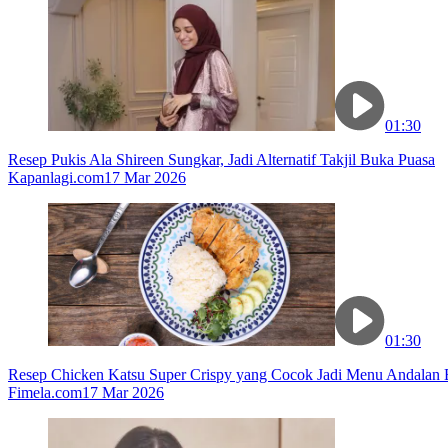
01:30
Resep Pukis Ala Shireen Sungkar, Jadi Alternatif Takjil Buka Puasa
Kapanlagi.com
17 Mar 2026
01:30
Resep Chicken Katsu Super Crispy yang Cocok Jadi Menu Andalan
Fimela.com
17 Mar 2026