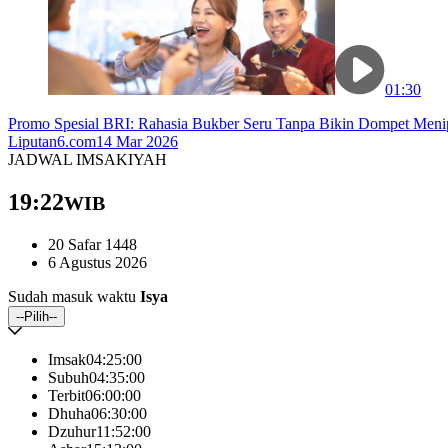
01:30
Promo Spesial BRI: Rahasia Bukber Seru Tanpa Bikin Dompet Men
Liputan6.com
14 Mar 2026
JADWAL IMSAKIYAH
19:22
WIB
20 Safar 1448
6 Agustus 2026
Sudah masuk waktu
Isya
--Pilih--
Imsak
04:25
:00
Subuh
04:35
:00
Terbit
06:00
:00
Dhuha
06:30
:00
Dzuhur
11:52
:00