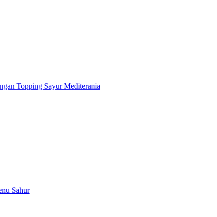
ngan Topping Sayur Mediterania
enu Sahur