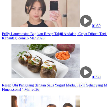
01:30
Prilly Latuconsina Bagikan Resep Takjil Andalan, Cepat Dibuat Tapi
Kapanlagi.com
16 Mar 2026
01:30
Resep Ubi Panggang dengan Saus Yogurt Madu, Takjil Sehat yang
Fimela.com
14 Mar 2026