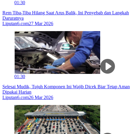
01:30
Rem Tiba-Tiba Hilang Saat Arus Balik, Ini Penyebab dan Langkah
Daruratnya
Liputan6.com
27 Mar 2026
01:30
Selesai Mudik, Tujuh Komponen Ini Wajib Dicek Biar Tetap Aman
Dipakai Harian
Liputan6.com
26 Mar 2026