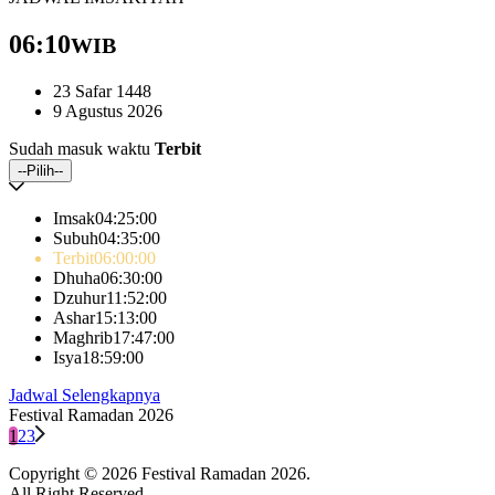
06:10
WIB
23 Safar 1448
9 Agustus 2026
Sudah masuk waktu
Terbit
--Pilih--
Imsak
04:25
:00
Subuh
04:35
:00
Terbit
06:00
:00
Dhuha
06:30
:00
Dzuhur
11:52
:00
Ashar
15:13
:00
Maghrib
17:47
:00
Isya
18:59
:00
Jadwal Selengkapnya
Festival Ramadan 2026
1
2
3
Copyright © 2026 Festival Ramadan 2026.
All Right Reserved