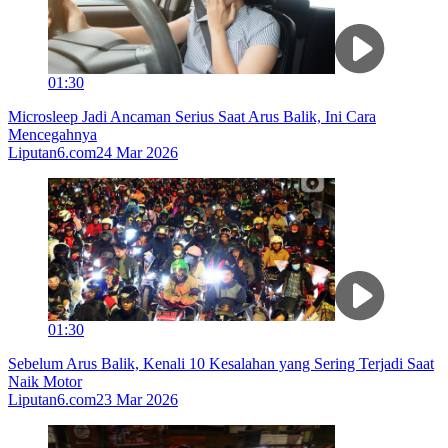
01:30
Microsleep Jadi Ancaman Serius Saat Arus Balik, Ini Cara
Mencegahnya
Liputan6.com
24 Mar 2026
01:30
Sebelum Arus Balik, Kenali 10 Kesalahan yang Sering Terjadi Saat
Naik Motor
Liputan6.com
23 Mar 2026