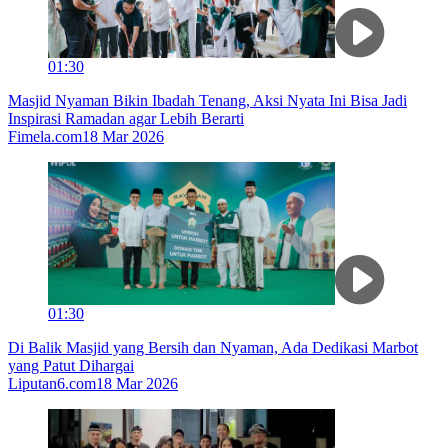
01:30
Masjid Nyaman Bikin Ibadah Tenang, Aksi Nyata Ini Bisa Jadi
Inspirasi Ramadan agar Lebih Berarti
Fimela.com
18 Mar 2026
01:30
Di Balik Masjid yang Bersih dan Nyaman, Ada Dedikasi Marbot
yang Patut Dihargai
Liputan6.com
18 Mar 2026