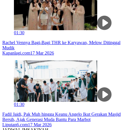
01:30
Rachel Vennya Bagi-Bagi THR ke Karyawan, Melow Ditinggal
Mudik
Kapanlagi.com
17 Mar 2026
01:30
Fadil Jaidi, Pak Muh hingga Keanu Angelo Ikut Gerakan Masjid
Bersih, Ajak Generasi Muda Bantu Para Marbot
Liputan6.com
17 Mar 2026
JADWAL IMSAKIYAH