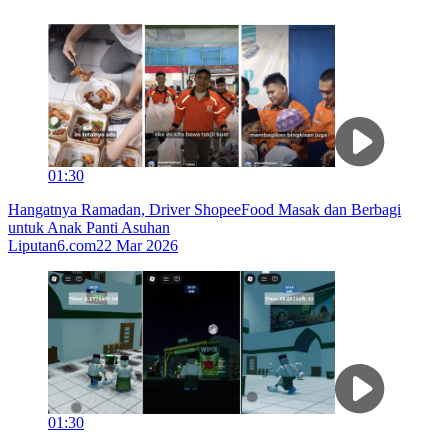
01:30
Hangatnya Ramadan, Driver ShopeeFood Masak dan Berbagi
untuk Anak Panti Asuhan
Liputan6.com
22 Mar 2026
01:30