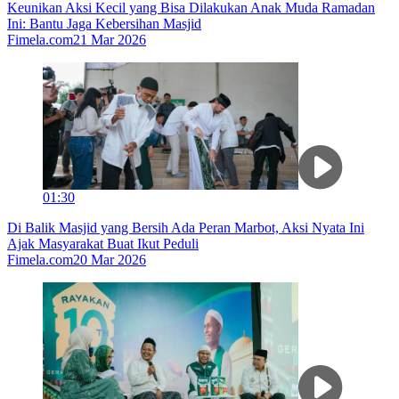
Keunikan Aksi Kecil yang Bisa Dilakukan Anak Muda Ramadan
Ini: Bantu Jaga Kebersihan Masjid
Fimela.com
21 Mar 2026
01:30
Di Balik Masjid yang Bersih Ada Peran Marbot, Aksi Nyata Ini
Ajak Masyarakat Buat Ikut Peduli
Fimela.com
20 Mar 2026