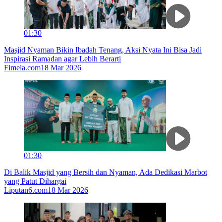
01:30
Masjid Nyaman Bikin Ibadah Tenang, Aksi Nyata Ini Bisa Jadi
Inspirasi Ramadan agar Lebih Berarti
Fimela.com
18 Mar 2026
01:30
Di Balik Masjid yang Bersih dan Nyaman, Ada Dedikasi Marbot
yang Patut Dihargai
Liputan6.com
18 Mar 2026