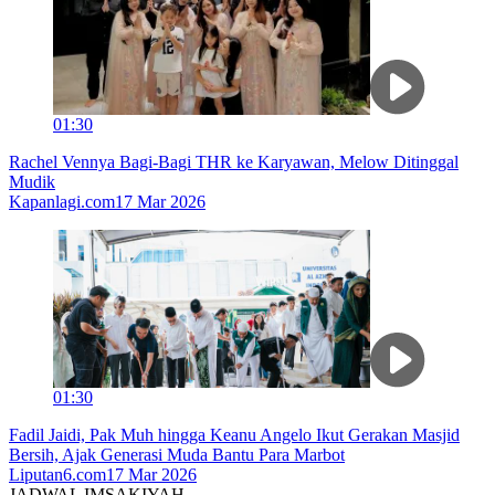
01:30
Rachel Vennya Bagi-Bagi THR ke Karyawan, Melow Ditinggal
Mudik
Kapanlagi.com
17 Mar 2026
01:30
Fadil Jaidi, Pak Muh hingga Keanu Angelo Ikut Gerakan Masjid
Bersih, Ajak Generasi Muda Bantu Para Marbot
Liputan6.com
17 Mar 2026
JADWAL IMSAKIYAH