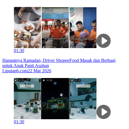
01:30
Hangatnya Ramadan, Driver ShopeeFood Masak dan Berbagi
untuk Anak Panti Asuhan
Liputan6.com
22 Mar 2026
01:30