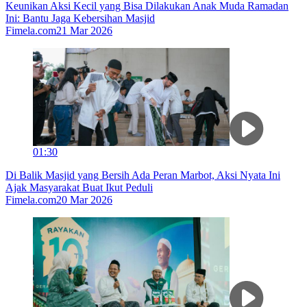
Keunikan Aksi Kecil yang Bisa Dilakukan Anak Muda Ramadan
Ini: Bantu Jaga Kebersihan Masjid
Fimela.com
21 Mar 2026
01:30
Di Balik Masjid yang Bersih Ada Peran Marbot, Aksi Nyata Ini
Ajak Masyarakat Buat Ikut Peduli
Fimela.com
20 Mar 2026