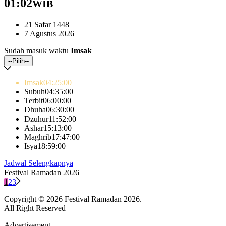
01:02
WIB
21 Safar 1448
7 Agustus 2026
Sudah masuk waktu
Imsak
--Pilih--
Imsak
04:25
:00
Subuh
04:35
:00
Terbit
06:00
:00
Dhuha
06:30
:00
Dzuhur
11:52
:00
Ashar
15:13
:00
Maghrib
17:47
:00
Isya
18:59
:00
Jadwal Selengkapnya
Festival Ramadan 2026
1
2
3
Copyright © 2026 Festival Ramadan 2026.
All Right Reserved
Advertisement