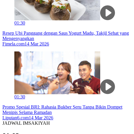
01:30
Resep Ubi Panggang dengan Saus Yogurt Madu, Takjil Sehat yang
Mengenyangkan
Fimela.com
14 Mar 2026
01:30
Promo Spesial BRI: Rahasia Bukber Seru Tanpa Bikin Dompet
Menipis Selama Ramadan
Liputan6.com
14 Mar 2026
JADWAL IMSAKIYAH