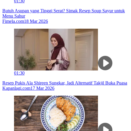
01:30
Butuh Asupan yang Tinggi Serat? Simak Resep Soup Sayur untuk
Menu Sahur
Fimela.com
18 Mar 2026
01:30
Resep Pukis Ala Shireen Sungkar, Jadi Alternatif Takjil Buka Puasa
Kapanlagi.com
17 Mar 2026